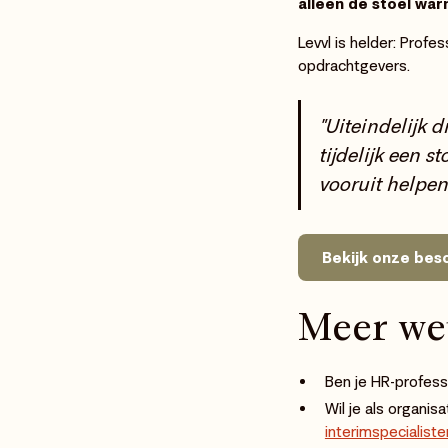
alleen de stoel war
Levvl is helder: Profe
opdrachtgevers.
"Uiteindelijk 
tijdelijk een 
vooruit helpen.
Bekijk onze besc
Meer we
Ben je HR-professi
Wil je als organi
interimspecialiste