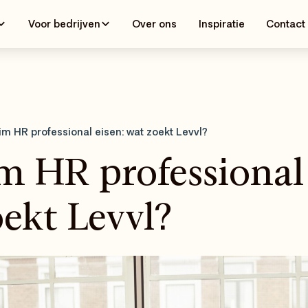
Voor bedrijven
Over ons
Inspiratie
Contact
rim HR professional eisen: wat zoekt Levvl?
m HR professional 
ekt Levvl?