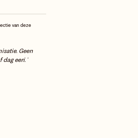
electie van deze
nisatie. Geen
f dag één.