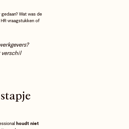
 er gedaan? Wat was de
 HR-vraagstukken of
 werkgevers?
 verschil
stapje
essional
houdt niet