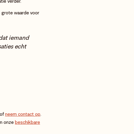
tie verder.
an grote waarde voor
t dat iemand
saties echt
of
neem contact op
.
dan onze
beschikbare