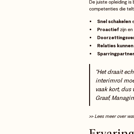
De juiste opleiding is 
competenties die tel
Snel schakelen
e
Proactief
zijn en
Doorzettingsv
Relaties kunne
Sparringpartner
"Het draait ec
interimrol moe
vaak kort, dus
Graaf, Managi
>> Lees meer over wa
Ervarin