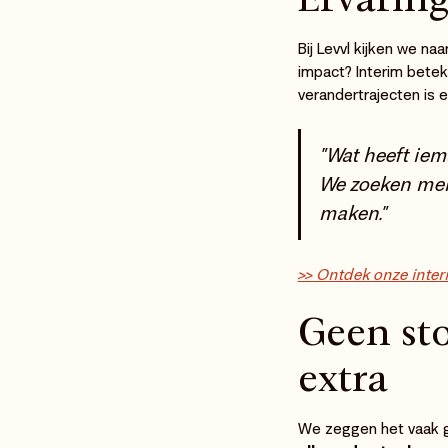
Bij Levvl kijken we na
impact? Interim betek
verandertrajecten is e
"Wat heeft iem
We zoeken men
maken."
>> Ontdek onze inte
Geen sto
extra
We zeggen het vaak g