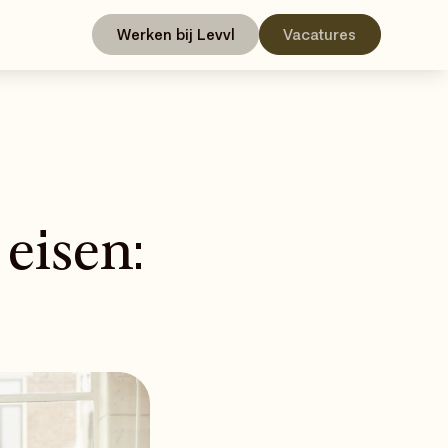
Werken bij Levvl
Vacatures
eisen: