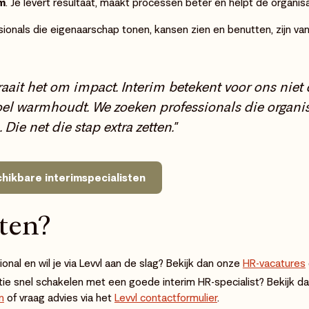
m
. Je levert resultaat, maakt processen beter en helpt de organisa
ssionals die eigenaarschap tonen, kansen zien en benutten, zijn v
draait het om impact. Interim betekent voor ons nie
stoel warmhoudt. We zoeken professionals die organi
 Die net die stap extra zetten."
hikbare interimspecialisten
ten?
onal en wil je via Levvl aan de slag? Bekijk dan onze
HR-vacatures
satie snel schakelen met een goede interim HR-specialist? Bekijk 
n
of vraag advies via het
Levvl contactformulier
.