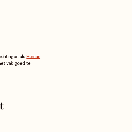
richtingen als
Human
het vak goed te
t