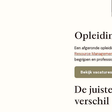
Opleidin
Een afgeronde opleid
Resource Manageme
begrijpen en professi
Bekijk vacatures
De juis
verschil