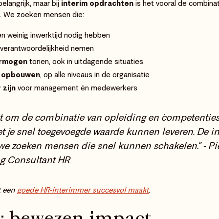
belangrijk, maar bij
interim opdrachten
is het vooral de combinat
t. We zoeken mensen die:
n weinig inwerktijd nodig hebben
 verantwoordelijkheid nemen
ermogen
tonen, ook in uitdagende situaties
n opbouwen
, op alle niveaus in de organisatie
 zijn
voor management én medewerkers
ht om de combinatie van opleiding én competenties
t je snel toegevoegde waarde kunnen leveren. De in
 we zoeken mensen die snel kunnen schakelen." - Pi
ng Consultant HR
t een
goede HR-interimmer succesvol maakt
.
g: bewezen impact