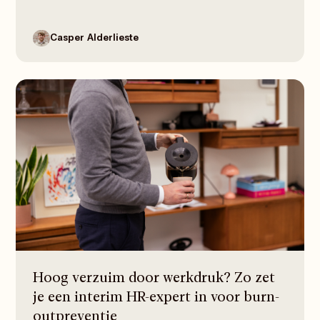
de RvB. Ontdek waarom werving alleen te traag is
en hoe een interim HR-directeur de continuïteit
borgt terwijl je de juiste opvolger zoekt.
Casper Alderlieste
Hoog verzuim door werkdruk? Zo zet
je een interim HR-expert in voor burn-
outpreventie