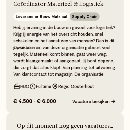
Coördinator Materieel & Logistiek
Leverancier Bouw Matriaal
Supply Chain
Heb jij ervaring in de bouw en gevoel voor logistiek?
Krijg jij energie van het overzicht houden, snel
schakelen en het aansturen van mensen? Dan is dit
jouw kans.
Op het terrein van deze organisatie gebeurt veel
tegelijk. Materieel komt binnen, gaat weer weg,
wordt klaargemaakt of aangepast. Jij bent degene
die zorgt dat alles klopt. Van planning tot uitvoering.
Van klantcontact tot magazijn. De organisatie
verhuurt, verkoopt en produceert bouwmaterieel en
HBO
Fulltime
Regio Oosterhout
maatwerkoplossingen voor de bouwsector. Dat
maatwerk doen ze allemaal in eigen huis.
€ 4.500 - € 6.000
Vacature bekijken
Op dit moment nog geen vacatures...