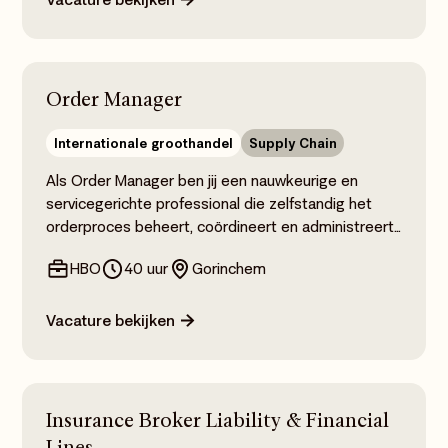
leider die mensen én processen verder helpt
ontwikkelen.
Order Manager
Internationale groothandel
Supply Chain
Als Order Manager ben jij een nauwkeurige en
servicegerichte professional die zelfstandig het
orderproces beheert, coördineert en administreert.
Met jouw organisatorisch en administratieve
HBO
40 uur
Gorinchem
vaardigheden zorg je ervoor dat reserveringen,
verkooporders, afroepen en bijkopen correct en
tijdig worden vastgelegd en opgevolgd. Je hebt een
Vacature bekijken
proactieve houding en weet problemen vroegtijdig
te signaleren. Je werkt graag samen met collega’s
uit verschillende afdelingen en externe partners om
het proces soepel te laten verlopen. Ervaring met
Insurance Broker Liability & Financial
exportdocumentatie, internationale logistiek en
Lines