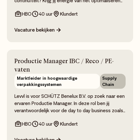
continuïteit? Krijg jij energie van het optimaliseren
van productieprocessen, het sturen op KPI's en het
HBO
40 uur
Klundert
naar een hoger niveau tillen van je team? Dan is de
rol van Maintenance Manager de perfecte stap in
jouw carrière!
Vacature bekijken
Productie Manager IBC / Reco / PE-
vaten
Marktleider in hoogwaardige
Supply
verpakkingssystemen
Chain
Levvl is voor SCHÜTZ Benelux B.V. op zoek naar een
ervaren Productie Manager. In deze rol ben jij
verantwoordelijk voor de day to day business zoals
personeel en productie planning, voorraadbeheer
HBO
40 uur
Klundert
en het verhogen van de efficiëntie binnen een
productie omgeving. Deze vacature Productie
Manager is geschikt voor een resultaatgerichte
Vacature bekijken