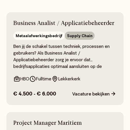
Business Analist / Applicatiebeheerder
Metaalafwerkingsbedrijf
Supply Chain
Ben jij de schakel tussen techniek, processen en
gebruikers? Als Business Analist /
Applicatiebeheerder zorg je ervoor dat
bedrijfsapplicaties optimaal aansluiten op de
organisatie. Je beheert en verbetert applicaties,
HBO
Fulltime
Lekkerkerk
ondersteunt gebruikers, ontwikkelt dashboards en
speelt een belangrijke rol in de verdere
digitalisering. Je werkt met onder andere Microsoft
€ 4.500 - € 6.000
Vacature bekijken
Dynamics 365 Business Central, Power BI en AI-
oplossingen binnen een innovatieve
productieomgeving waar volop wordt geïnvesteerd
in automatisering.
Project Manager Maritiem