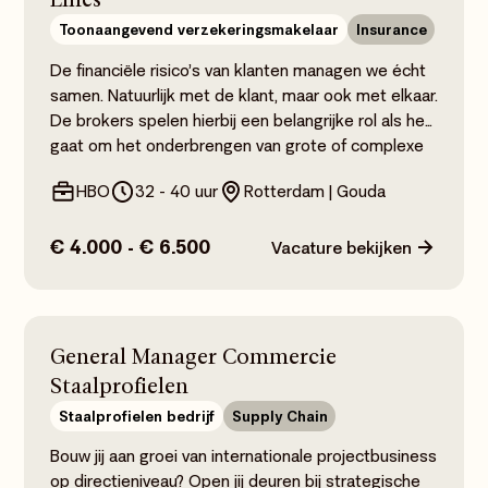
transport is een plus, net als affiniteit met
Toonaangevend verzekeringsmakelaar
Insurance
technische producten of de maritieme sector maar
is geen must.
De financiële risico’s van klanten managen we écht
samen. Natuurlijk met de klant, maar ook met elkaar.
De brokers spelen hierbij een belangrijke rol als het
gaat om het onderbrengen van grote of complexe
verzekeringsrisico’s. Heb jij ervaring met co-
HBO
32 - 40 uur
Rotterdam | Gouda
assurantie en schadeverzekeringen voor bedrijven?
Ben je analytisch sterk en krijg je energie van het
vinden van maatwerkoplossingen? Dan is deze
€ 4.000 - € 6.500
Vacature bekijken
insurance broker vacature
bij een
toonaangevende verzekeringsmakelaar in de
Benelux een kans die je niet wilt missen.
General Manager Commercie
Staalprofielen
Staalprofielen bedrijf
Supply Chain
Bouw jij aan groei van internationale projectbusiness
op directieniveau? Open jij deuren bij strategische