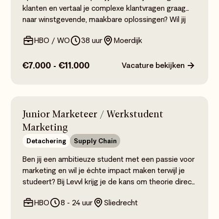
klanten en vertaal je complexe klantvragen graag
naar winstgevende, maakbare oplossingen? Wil jij
commerciële eindverantwoordelijkheid dragen én
HBO / WO
38 uur
Moerdijk
aan de MT-tafel zitten bij een geïntegreerde
ketenorganisatie? Dan is de rol van General
Manager bij KS Profile geknipt voor jou.
€7.000 - €11.000
Vacature bekijken
Junior Marketeer / Werkstudent
Marketing
Detachering
Supply Chain
Ben jij een ambitieuze student met een passie voor
marketing en wil je échte impact maken terwijl je
studeert? Bij Levvl krijg je de kans om theorie direct
om te zetten in de praktijk.
HBO
8 - 24 uur
Sliedrecht