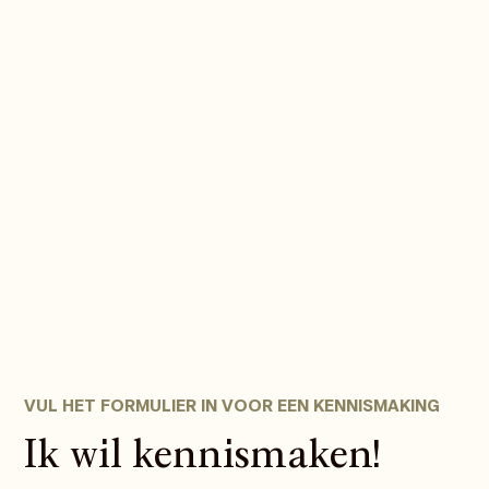
walter@levvl.nl
06 20 08 53 76
WhatsApp Walter Bouter
VUL HET FORMULIER IN VOOR EEN KENNISMAKING
Ik wil kennismaken!