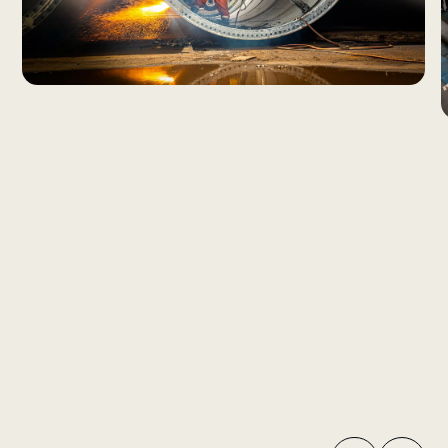
Organiseren van personeelsbijeenkomsten en initiëren
ziet, beleid vormgeeft en met passie organisaties
van activiteiten die bijdragen aan een sterke,
versterkt?
verbindende bedrijfscultuur.