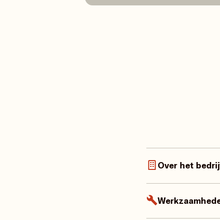
Over het bedrij
Onze opdrachtgever i
energiesector. De org
Werkzaamhed
betrouwbaarheid, nauw