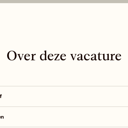
Over deze vacature
f
s een toonaangevende specialist in meetoplossingen en slimme
anisatie ontwikkelt, levert en beheert geavanceerde meetinfrastr
en
keurigheid en continuïteit centraal staan.